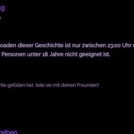
s
W
ng
t
e
e
i
n
d
t
o
w
n
e
den dieser Geschichte ist nur zwischen 23:00 Uhr 
g
(
r Personen unter 18 Jahre nicht geeignet ist.
1
8
+
te gefallen hat, teile sie mit deinen Freunden!
)
reiben